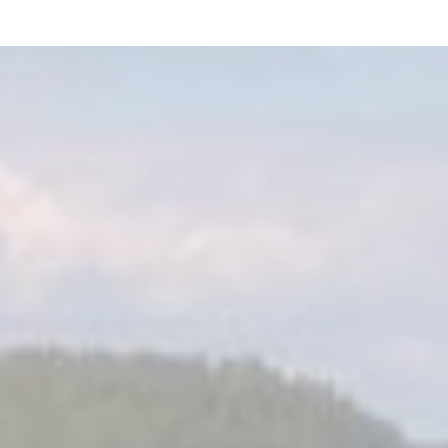
"m/s Elviira was the perfect choice for our wedding.
Glorious weather, great food and excellent service from
the very first message – what more can you ask for.
I can recommend this to anyone and everyone!"