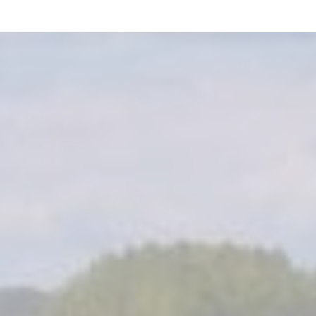
"m/s Elviira was the perfect choice for our wedding.
Glorious weather, great food and excellent service from
the very first message – what more can you ask for.
I can recommend this to anyone and everyone!"