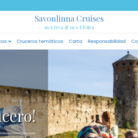
Savonlinna Cruises
m/s Ieva & m/s Elviira
icos
Cruceros temáticos
Carta
Responsabilidad
Co
ucero!