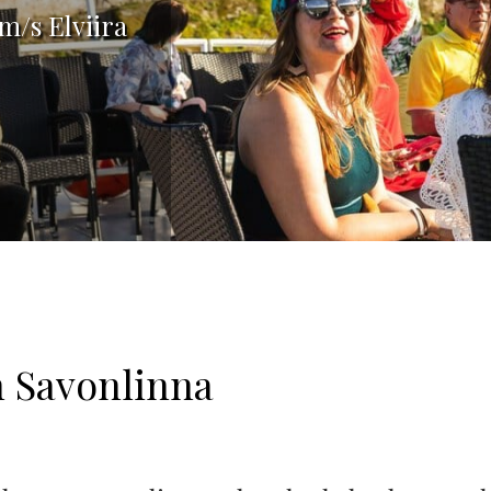
m/s Elviira
n Savonlinna